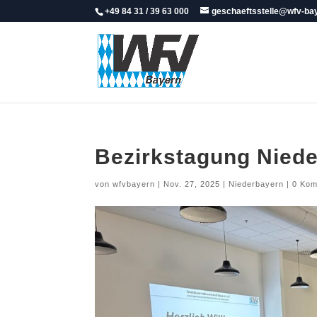
+49 84 31 / 39 63 000
geschaeftsstelle@wfv-ba
Bezirkstagung Nied
von
wfvbayern
|
Nov. 27, 2025
|
Niederbayern
|
0 Kom