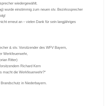
ssprecher wiedergewählt.
g) wurde einstimmig zum neuen stv. Bezirkssprecher
olg!
cht erneut an – vielen Dank für sein langjähriges
echer & stv. Vorsitzender des WFV Bayern,
er Werkfeuerwehr,
rian Ritter)
Vorsitzendem Richard Kern
as macht die Werkfeuerwehr?“
n Brandschutz in Niederbayern.