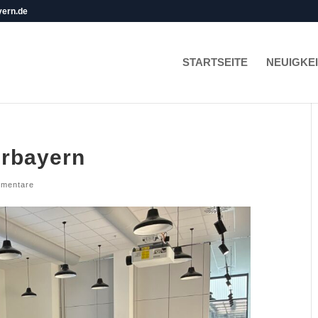
yern.de
STARTSEITE
NEUIGKE
erbayern
mentare