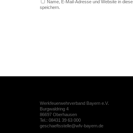
Name, E-Mail-Adresse und Website in dies
speichern.
Werkfeuerwehrverband Bayern e.V.
Burgwaldring 4
86697 Oberhausen
Tel.: 08431 39 63 000
geschaeftsstelle@wfv-bayern.de