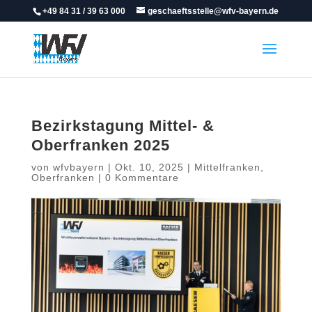
+49 84 31 / 39 63 000
geschaeftsstelle@wfv-bayern.de
Bezirkstagung Mittel- &
Oberfranken 2025
von
wfvbayern
|
Okt. 10, 2025
|
Mittelfranken
,
Oberfranken
|
0 Kommentare