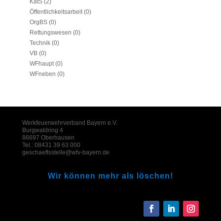
KatS
(2)
Öffentlichkeitsarbeit
(0)
OrgBS
(0)
Rettungswesen
(0)
Technik
(0)
VB
(0)
WFhaupt
(0)
WFneben
(0)
Werkfeuerwehrverband Bayern e.V.
Burgwaldring 4
86697 Oberhausen
Tel.: 08431 39 63 000
geschaeftsstelle@wfv-bayern.de
Wir können mehr als löschen!