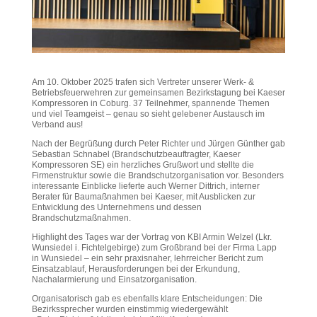
Am 10. Oktober 2025 trafen sich Vertreter unserer Werk- &
Betriebsfeuerwehren zur gemeinsamen Bezirkstagung bei Kaeser
Kompressoren in Coburg. 37 Teilnehmer, spannende Themen
und viel Teamgeist – genau so sieht gelebener Austausch im
Verband aus!
Nach der Begrüßung durch Peter Richter und Jürgen Günther gab
Sebastian Schnabel (Brandschutzbeauftragter, Kaeser
Kompressoren SE) ein herzliches Grußwort und stellte die
Firmenstruktur sowie die Brandschutzorganisation vor. Besonders
interessante Einblicke lieferte auch Werner Dittrich, interner
Berater für Baumaßnahmen bei Kaeser, mit Ausblicken zur
Entwicklung des Unternehmens und dessen
Brandschutzmaßnahmen.
Highlight des Tages war der Vortrag von KBI Armin Welzel (Lkr.
Wunsiedel i. Fichtelgebirge) zum Großbrand bei der Firma Lapp
in Wunsiedel – ein sehr praxisnaher, lehrreicher Bericht zum
Einsatzablauf, Herausforderungen bei der Erkundung,
Nachalarmierung und Einsatzorganisation.
Organisatorisch gab es ebenfalls klare Entscheidungen: Die
Bezirkssprecher wurden einstimmig wiedergewählt