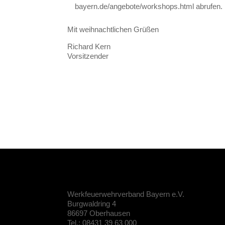
bayern.de/angebote/workshops.html abrufen.
Mit weihnachtlichen Grüßen
Richard Kern
Vorsitzender
Werkfeuerwehrverband Bayern e.V.
Burgwaldring 4
86697 Oberhausen
Tel.: 08431 39 63 000