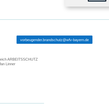
vorbeugender.brandschutz@wfv-bayern.de
reich ARBEITSSCHUTZ
fan Linner