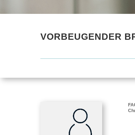
VORBEUGENDER B
FA
Chr